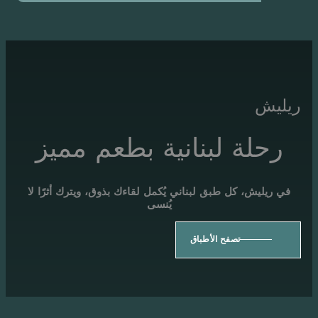
ة لبنانية بطعم مميز
 كل طبق لبناني يُكمل لقاءك بذوق، ويترك أثرًا لا
يُنسى
تصفح اﻷطباق