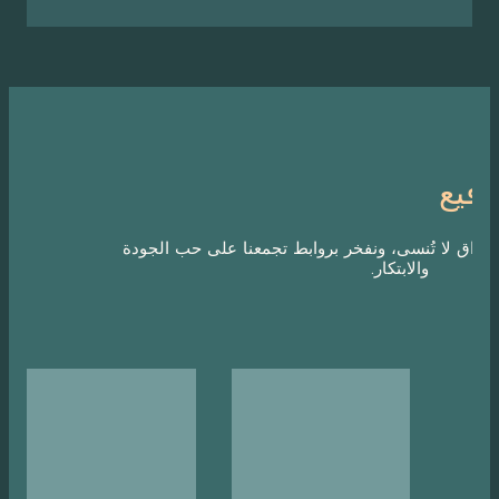
 ونفخر بروابط تجمعنا على حب الجودة
كار.