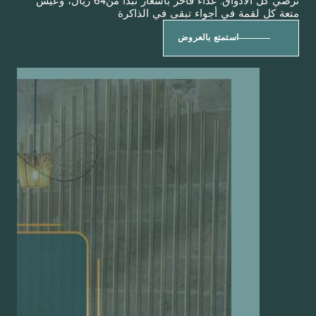
تُرضي كل الأذواق. غداء فاخر بأسعار تبدأ من64 ريال، وعيش
مة في أجواء تبقى في الذاكرة
استمتع بالعروض