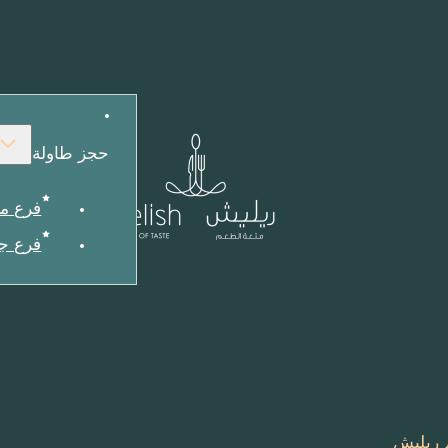
حجز طاولة
فرع م
فرع ج
 ريليش