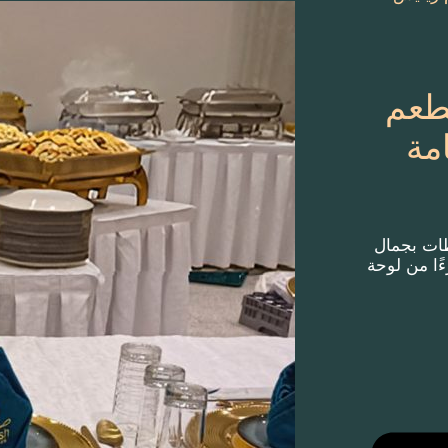
طعم
مة
ظات بجمال
ءًا من لوحة